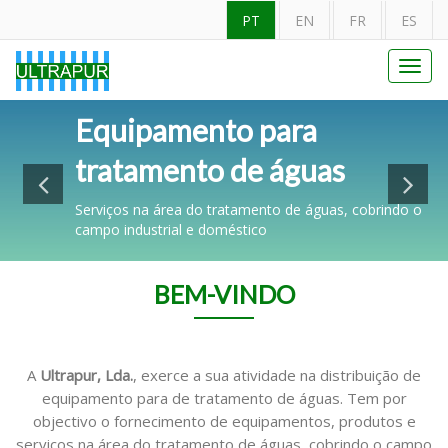
PT
EN
FR
ES
Toggl
navig
Filtragem & Tratamento de
Equipamento para
Equipamentos a um preço
Filtro2P
Água
tratamento de águas
competitivo
Para aplicação de diferentes tipos de cartuchos
disponíveis (filtração, carvão ativado, polifosfatos,
Serviços na área do tratamento de águas, cobrindo o
Sem comprometer a qualidade dos equipamentos
siliphos, etc.).
campo industrial e doméstico
e/ou serviço prestado
Ver Mais
BEM-VINDO
A
Ultrapur, Lda.
, exerce a sua atividade na distribuição de
equipamento para de tratamento de águas. Tem por
objectivo o fornecimento de equipamentos, produtos e
serviços na área do tratamento de águas, cobrindo o campo