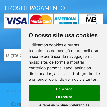
TIPOS DE PAGAMENTO
O nosso site usa cookies
Subscrever Newsletter
Utilizamos cookies e outras
tecnologias de medição para melhorar
ENVIAR
a sua experiência de navegação no
nosso site, de forma a mostrar
conteúdo personalizado, anúncios
direcionados, analisar o tráfego do site
e entender de onde vêm os visitantes.
Concordo
ULTRAPUR 2013 - 2026 | Elaborado por
Eu recuso
Gerir Cookies
|
Alterar as minhas preferências