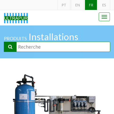
PT
EN
FR
ES
Toggl
navig
Installations
PRODUITS