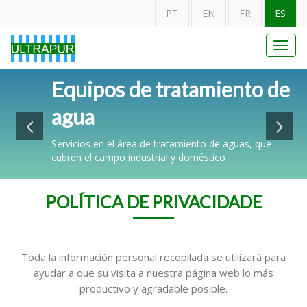
PT
EN
FR
ES
Toggl
navig
La filtración y tratamiento
Equipos de tratamiento de
Equipos a un precio
Filtro2P
de las aguas
agua
competitivo
Para la aplicación de diferentes tipos de cartuchos
disponibles (filtración, carbón activado, polifosfato,
Servicios en el área de tratamiento de aguas, que
Sin comprometer la calidad de los equipos y / o
Siliphos, etc.).
cubren el campo industrial y doméstico
servicio
Ver Mais
POLÍTICA DE PRIVACIDADE
Toda la información personal recopilada se utilizará para
ayudar a que su visita a nuestra página web lo más
productivo y agradable posible.