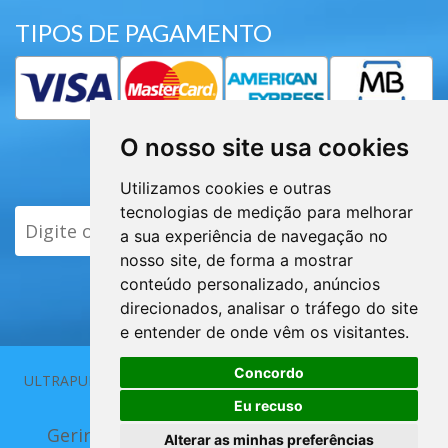
TIPOS DE PAGAMENTO
O nosso site usa cookies
Subscrever Newsletter
Utilizamos cookies e outras
tecnologias de medição para melhorar
ENVIAR
a sua experiência de navegação no
nosso site, de forma a mostrar
conteúdo personalizado, anúncios
direcionados, analisar o tráfego do site
e entender de onde vêm os visitantes.
Concordo
ULTRAPUR 2013 - 2026 | Elaborado por
Eu recuso
Gerir Cookies
|
Alterar as minhas preferências