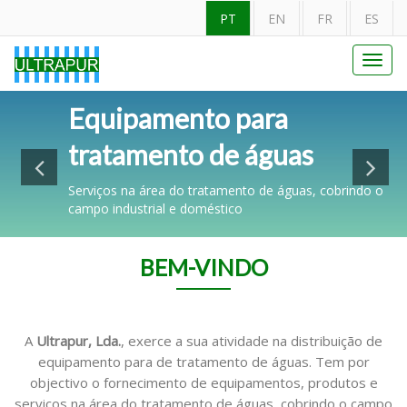
PT
EN
FR
ES
Toggl
navig
Filtragem & Tratamento de
Equipamento para
Equipamentos a um preço
Filtro2P
Água
tratamento de águas
competitivo
Para aplicação de diferentes tipos de cartuchos
disponíveis (filtração, carvão ativado, polifosfatos,
Serviços na área do tratamento de águas, cobrindo o
Sem comprometer a qualidade dos equipamentos
siliphos, etc.).
campo industrial e doméstico
e/ou serviço prestado
Ver Mais
BEM-VINDO
A
Ultrapur, Lda.
, exerce a sua atividade na distribuição de
equipamento para de tratamento de águas. Tem por
objectivo o fornecimento de equipamentos, produtos e
serviços na área do tratamento de águas, cobrindo o campo